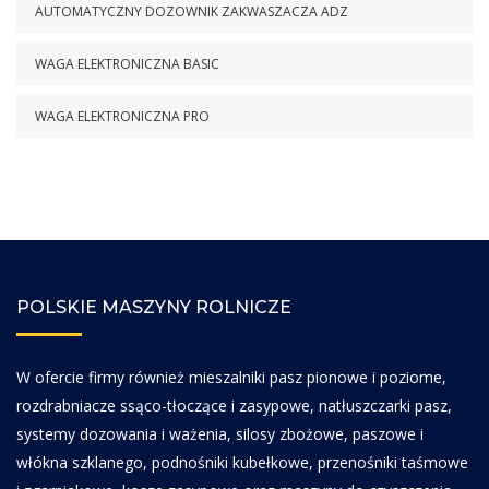
AUTOMATYCZNY DOZOWNIK ZAKWASZACZA ADZ
WAGA ELEKTRONICZNA BASIC
WAGA ELEKTRONICZNA PRO
POLSKIE MASZYNY ROLNICZE
W ofercie firmy również mieszalniki pasz pionowe i poziome,
rozdrabniacze ssąco-tłoczące i zasypowe, natłuszczarki pasz,
systemy dozowania i ważenia, silosy zbożowe, paszowe i
włókna szklanego, podnośniki kubełkowe, przenośniki taśmowe