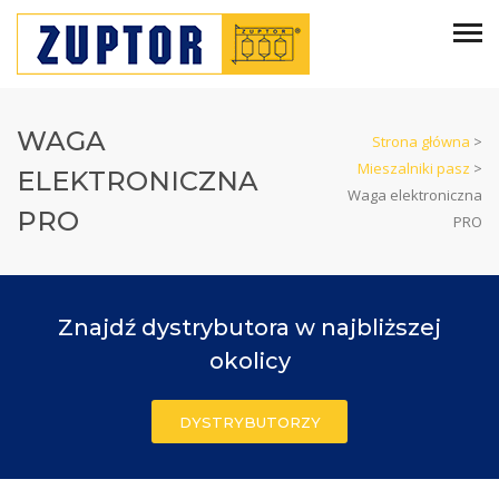
WAGA
Strona główna
>
Mieszalniki pasz
>
ELEKTRONICZNA
Waga elektroniczna
PRO
PRO
Znajdź dystrybutora w najbliższej
okolicy
DYSTRYBUTORZY