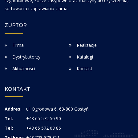
i zgarniakowe, kosze zasypowe oraz maszyny do czyszczenia,
sortowania i zaprawiania ziarna.
ZUPTOR
Firma
Realizacje
Dystrybutorzy
Katalogi
Aktualności
Kontakt
KONTAKT
Addres:
ul. Ogrodowa 6, 63-800 Gostyń
Tel:
+48 65 572 50 90
Tel:
+48 65 572 08 86
Tel kom:
+48 728 579 811